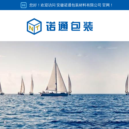
您好！欢迎访问 安徽诺通包装材料有限公司 官网！