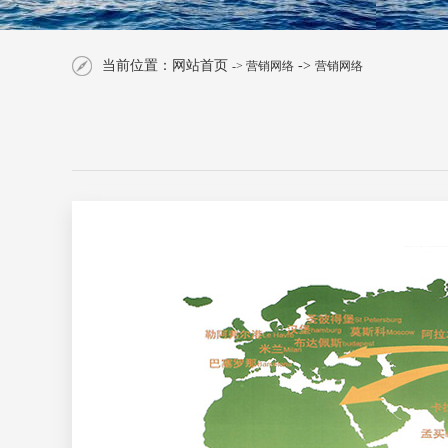
当前位置：
网站首页
->
->
营销网络
营销网络